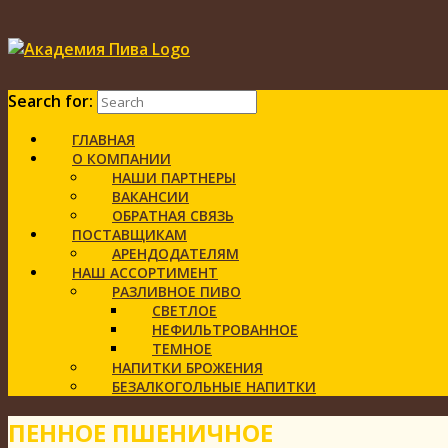
Search for:
ГЛАВНАЯ
О КОМПАНИИ
НАШИ ПАРТНЕРЫ
ВАКАНСИИ
ОБРАТНАЯ СВЯЗЬ
ПОСТАВЩИКАМ
АРЕНДОДАТЕЛЯМ
НАШ АССОРТИМЕНТ
РАЗЛИВНОЕ ПИВО
СВЕТЛОЕ
НЕФИЛЬТРОВАННОЕ
ТЕМНОЕ
НАПИТКИ БРОЖЕНИЯ
БЕЗАЛКОГОЛЬНЫЕ НАПИТКИ
ПЕННОЕ ПШЕНИЧНОЕ