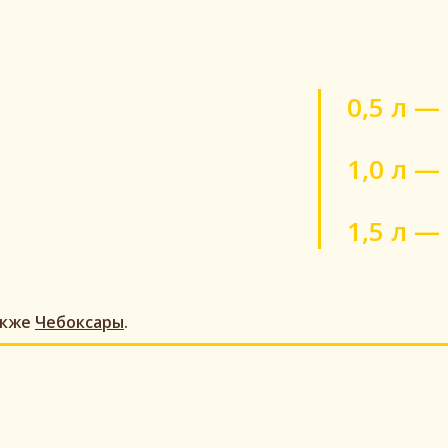
0,5 л —
1,0 л —
1,5 л —
акже
Чебоксары
.